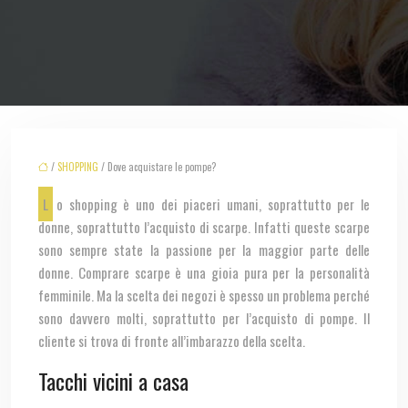
/
SHOPPING
/ Dove acquistare le pompe?
Lo shopping è uno dei piaceri umani, soprattutto per le
donne, soprattutto l’acquisto di scarpe. Infatti queste scarpe
sono sempre state la passione per la maggior parte delle
donne. Comprare scarpe è una gioia pura per la personalità
femminile. Ma la scelta dei negozi è spesso un problema perché
sono davvero molti, soprattutto per l’acquisto di pompe. Il
cliente si trova di fronte all’imbarazzo della scelta.
Tacchi vicini a casa